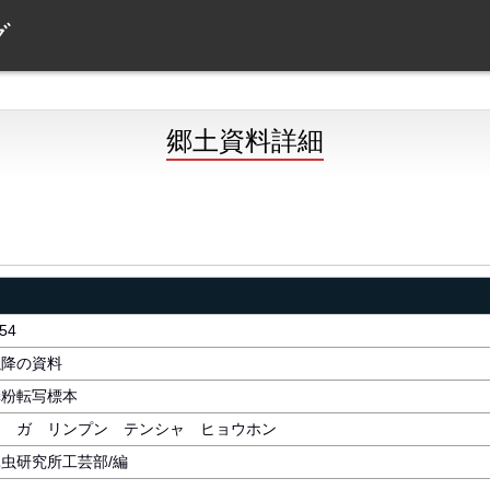
ブ
郷土資料詳細
54
以降の資料
鱗粉転写標本
ウ ガ リンプン テンシャ ヒョウホン
虫研究所工芸部/編