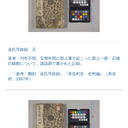
金氏苛政録 天
著者・刊年不明。宝暦年間に郡上藩で起こった郡上一揆・石徹
白騒動について、講談調で書かれた記録。
・〔参考〕翻刻「金氏苛政録」『美並村史 史料編』（美並
村，1987年）