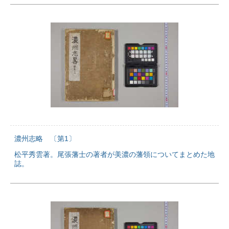
濃州志略 〔第1〕
松平秀雲著。尾張藩士の著者が美濃の藩領についてまとめた地
誌。