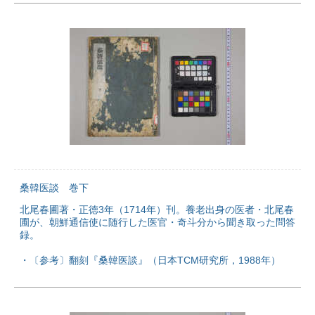
桑韓医談 巻下
北尾春圃著・正徳3年（1714年）刊。養老出身の医者・北尾春
圃が、朝鮮通信使に随行した医官・奇斗分から聞き取った問答
録。
・〔参考〕翻刻『桑韓医談』（日本TCM研究所，1988年）