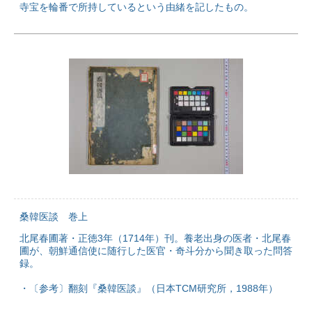
寺宝を輪番で所持しているという由緒を記したもの。
桑韓医談 巻上
北尾春圃著・正徳3年（1714年）刊。養老出身の医者・北尾春
圃が、朝鮮通信使に随行した医官・奇斗分から聞き取った問答
録。
・〔参考〕翻刻『桑韓医談』（日本TCM研究所，1988年）