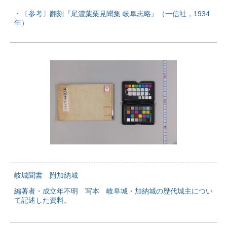
・〔参考〕翻刻『尾濃葉栗見聞集 岐阜志略』（一信社，1934
年）
岐城聞書 附加納城
編著者・成立年不明 写本 岐阜城・加納城の歴代城主につい
て記述した資料。