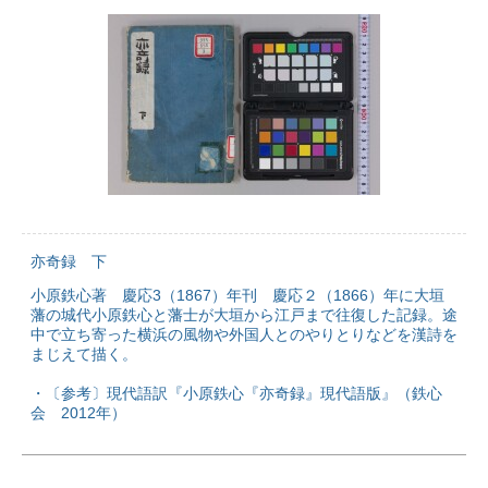
亦奇録 下
小原鉄心著 慶応3（1867）年刊 慶応２（1866）年に大垣
藩の城代小原鉄心と藩士が大垣から江戸まで往復した記録。途
中で立ち寄った横浜の風物や外国人とのやりとりなどを漢詩を
まじえて描く。
・〔参考〕現代語訳『小原鉄心『亦奇録』現代語版』（鉄心
会 2012年）