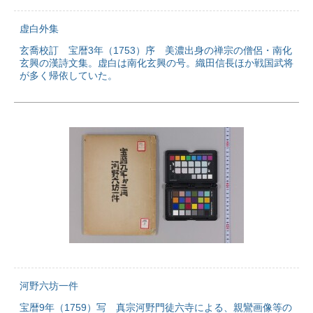
虚白外集
玄喬校訂 宝暦3年（1753）序 美濃出身の禅宗の僧侶・南化
玄興の漢詩文集。虚白は南化玄興の号。織田信長ほか戦国武将
が多く帰依していた。
河野六坊一件
宝暦9年（1759）写 真宗河野門徒六寺による、親鸞画像等の