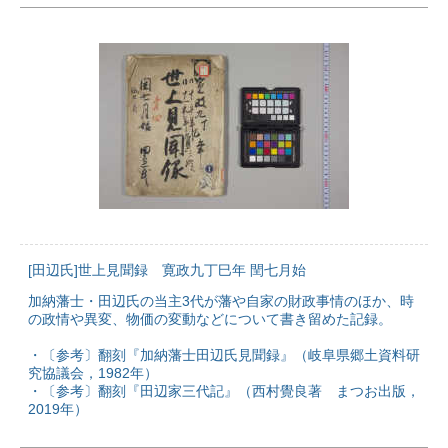
[田辺氏]世上見聞録 寛政九丁巳年 閏七月始
加納藩士・田辺氏の当主3代が藩や自家の財政事情のほか、時
の政情や異変、物価の変動などについて書き留めた記録。
・〔参考〕翻刻『加納藩士田辺氏見聞録』（岐阜県郷土資料研
究協議会，1982年）
・〔参考〕翻刻『田辺家三代記』（西村覺良著 まつお出版，
2019年）