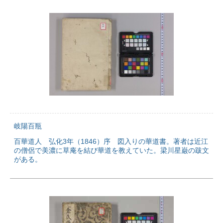
岐陽百瓶
百華道人 弘化3年（1846）序 図入りの華道書。著者は近江
の僧侶で美濃に草庵を結び華道を教えていた。梁川星巌の跋文
がある。