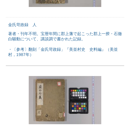
金氏苛政録 人
著者・刊年不明。宝暦年間に郡上藩で起こった郡上一揆・石徹
白騒動について、講談調で書かれた記録。
・〔参考〕翻刻「金氏苛政録」『美並村史 史料編』（美並
村，1987年）