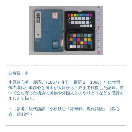
亦奇録 中
小原鉄心著 慶応3（1867）年刊 慶応２（1866）年に大垣
藩の城代小原鉄心と藩士が大垣から江戸まで往復した記録。途
中で立ち寄った横浜の風物や外国人とのやりとりなどを漢詩を
まじえて描く。
・〔参考〕現代語訳『小原鉄心『亦奇録』現代語版』（鉄心
会 2012年）