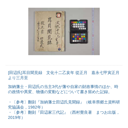
[田辺氏]耳目聞見録 文化十二乙亥年 從正月 嘉永七甲寅正月
より三月至
加納藩士・田辺氏の当主3代が藩や自家の財政事情のほか、時
の政情や異変、物価の変動などについて書き留めた記録。
・〔参考〕翻刻『加納藩士田辺氏見聞録』（岐阜県郷土資料研
究協議会，1982年）
・〔参考〕翻刻『田辺家三代記』（西村覺良著 まつお出版，
2019年）