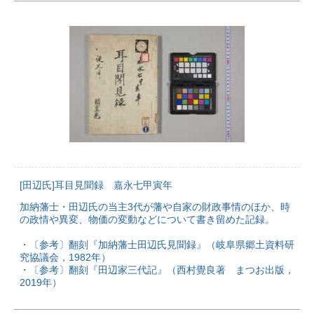
[田辺氏]耳目見聞録 嘉永七甲寅年
加納藩士・田辺氏の当主3代が藩や自家の財政事情のほか、時
の政情や異変、物価の変動などについて書き留めた記録。
・〔参考〕翻刻『加納藩士田辺氏見聞録』（岐阜県郷土資料研
究協議会，1982年）
・〔参考〕翻刻『田辺家三代記』（西村覺良著 まつお出版，
2019年）