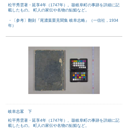
松平秀雲著・延享4年（1747年）。跋岐阜町の事跡を詳細に記
載したもの。 町人の家伝や名物の鮎鮨など。
・〔参考〕翻刻『尾濃葉栗見聞集 岐阜志略』（一信社，1934
年）
岐阜志畧 下
松平秀雲著・延享4年（1747年）。跋岐阜町の事跡を詳細に記
載したもの。 町人の家伝や名物の鮎鮨など。