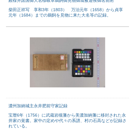
殿様并諸国御大名様岐阜鵜飼御見物御成被遊候御名前附
柴田正祥写 享和3年（1803） 万治元年（1658）から貞享
元年（1684）までの鵜飼を見物に来た大名等の記録。
濃州加納城主永井肥前守家記録
宝暦6年（1756）に武蔵岩槻藩から美濃加納藩に移封された永
井家の覚書。家中の定めや代々の系譜、村の石高などが記録さ
れている。