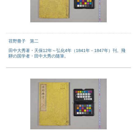
荏野冊子 第二
田中大秀著・天保12年～弘化4年（1841年－1847年）刊。飛
騨の国学者・田中大秀の随筆。