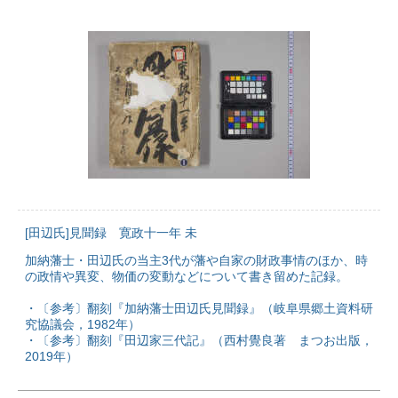
[田辺氏]見聞録 寛政十一年 未
加納藩士・田辺氏の当主3代が藩や自家の財政事情のほか、時
の政情や異変、物価の変動などについて書き留めた記録。
・〔参考〕翻刻『加納藩士田辺氏見聞録』（岐阜県郷土資料研
究協議会，1982年）
・〔参考〕翻刻『田辺家三代記』（西村覺良著 まつお出版，
2019年）