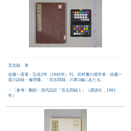
言志録 単
佐藤一斎著・弘化2年（1845年）刊。岩村藩の儒学者・佐藤一
斎の語録・倫理書。「言志四録」の第1編にあたる。
・〔参考〕翻刻・現代語訳『言志四録１』（講談社，1981
年）