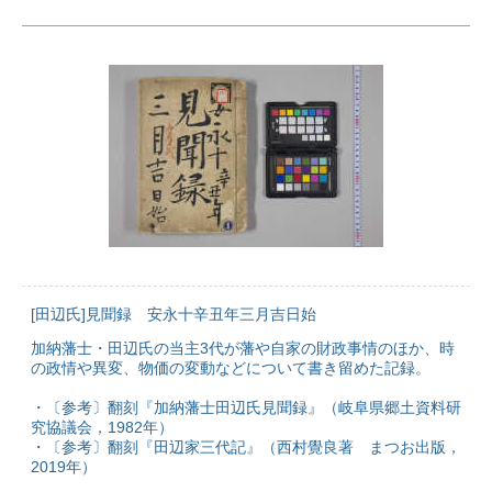
[田辺氏]見聞録 安永十辛丑年三月吉日始
加納藩士・田辺氏の当主3代が藩や自家の財政事情のほか、時
の政情や異変、物価の変動などについて書き留めた記録。
・〔参考〕翻刻『加納藩士田辺氏見聞録』（岐阜県郷土資料研
究協議会，1982年）
・〔参考〕翻刻『田辺家三代記』（西村覺良著 まつお出版，
2019年）