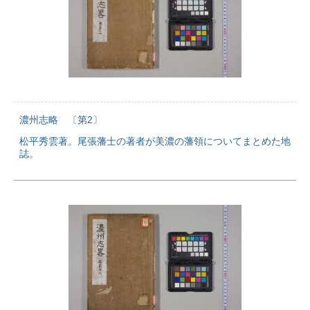
濃州志略 〔第2〕
松平秀雲著。尾張藩士の著者が美濃の藩領についてまとめた地
誌。