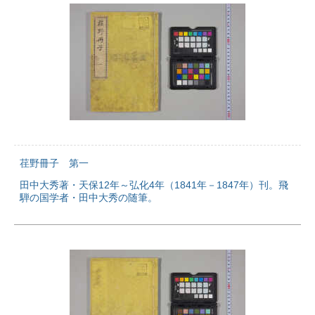
荏野冊子 第一
田中大秀著・天保12年～弘化4年（1841年－1847年）刊。飛
騨の国学者・田中大秀の随筆。