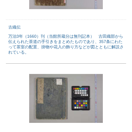
古織伝
万治3年（1660）刊（当館所蔵分は無刊記本） 古田織部から
伝えられた茶道の手引きをまとめたものであり、357条にわた
って茶室の配置、掛物や花入の飾り方などが図とともに解説さ
れている。