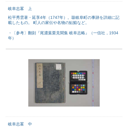
岐阜志畧 上
松平秀雲著・延享4年（1747年）。跋岐阜町の事跡を詳細に記
載したもの。 町人の家伝や名物の鮎鮨など。
・〔参考〕翻刻『尾濃葉栗見聞集 岐阜志略』（一信社，1934
年）
岐阜志畧 中