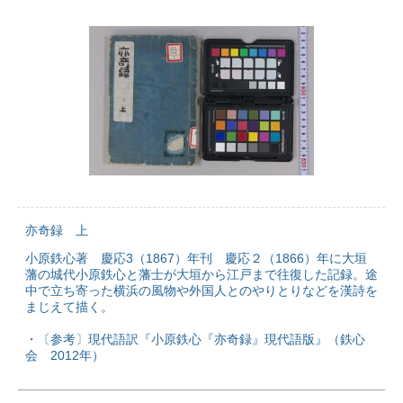
亦奇録 上
小原鉄心著 慶応3（1867）年刊 慶応２（1866）年に大垣
藩の城代小原鉄心と藩士が大垣から江戸まで往復した記録。途
中で立ち寄った横浜の風物や外国人とのやりとりなどを漢詩を
まじえて描く。
・〔参考〕現代語訳『小原鉄心『亦奇録』現代語版』（鉄心
会 2012年）