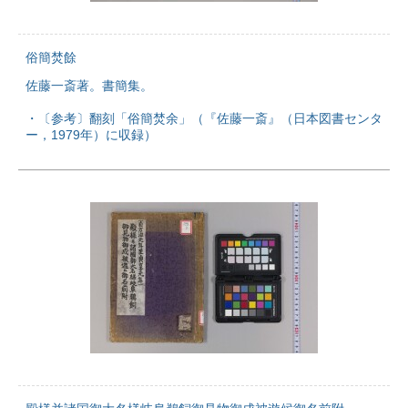
俗簡焚餘
佐藤一斎著。書簡集。
・〔参考〕翻刻「俗簡焚余」（『佐藤一斎』（日本図書センタ
ー，1979年）に収録）