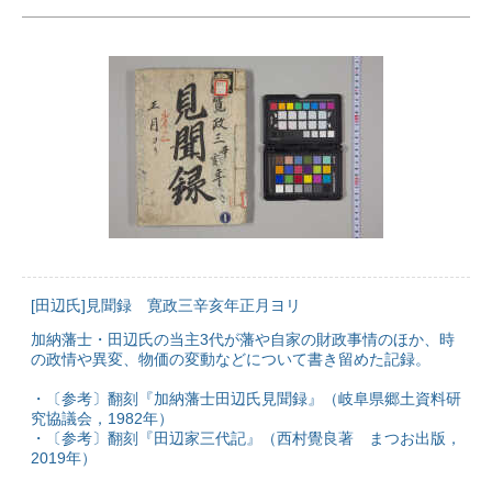
[田辺氏]見聞録 寛政三辛亥年正月ヨリ
加納藩士・田辺氏の当主3代が藩や自家の財政事情のほか、時
の政情や異変、物価の変動などについて書き留めた記録。
・〔参考〕翻刻『加納藩士田辺氏見聞録』（岐阜県郷土資料研
究協議会，1982年）
・〔参考〕翻刻『田辺家三代記』（西村覺良著 まつお出版，
2019年）