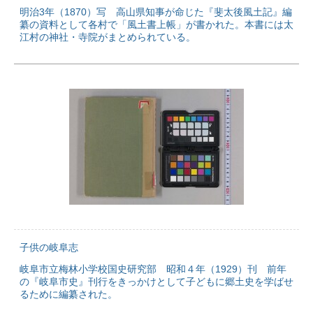
明治3年（1870）写 高山県知事が命じた『斐太後風土記』編
纂の資料として各村で「風土書上帳」が書かれた。本書には太
江村の神社・寺院がまとめられている。
子供の岐阜志
岐阜市立梅林小学校国史研究部 昭和４年（1929）刊 前年
の『岐阜市史』刊行をきっかけとして子どもに郷土史を学ばせ
るために編纂された。