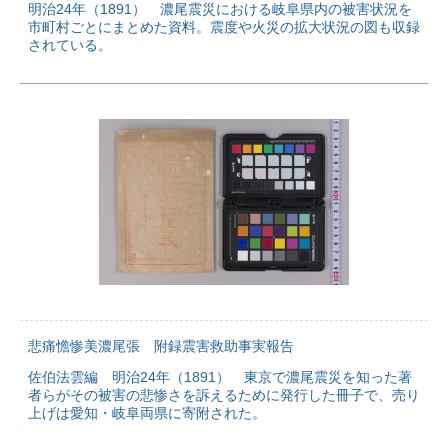
明治24年（1891） 濃尾震災における岐阜県内の被害状況を
市町村ごとにまとめた資料。震度や火災の拡大状況の図も収録
されている。
悲痛憺惨美濃尾張 附録震害救助事実報告
佐伯法雲編 明治24年（1891） 東京で濃尾震災を知った著
者らがその被害の悲惨さを訴えるために発行した冊子で、売り
上げは愛知・岐阜両県に寄附された。