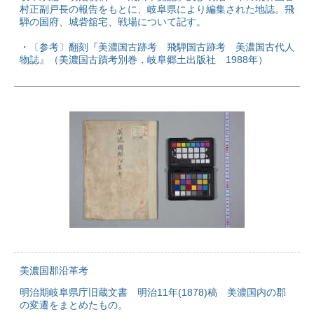
村正副戸長の報告をもとに、岐阜県により編集された地誌。飛
騨の国府、城砦舘宅、戦場について記す。
・〔参考〕翻刻『美濃国古跡考 飛騨国古跡考 美濃国古代人
物誌』（美濃国古蹟考別巻，岐阜郷土出版社 1988年）
美濃国郡沿革考
明治期岐阜県庁旧蔵文書 明治11年(1878)稿 美濃国内の郡
の変遷をまとめたもの。