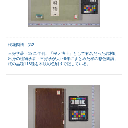
桜花図譜 第2
三好学著・1921年刊。「桜ノ博士」として有名だった岩村町
出身の植物学者・三好学が大正9年にまとめた桜の彩色図譜。
桜の品種118種を木版彩色刷りで記している。