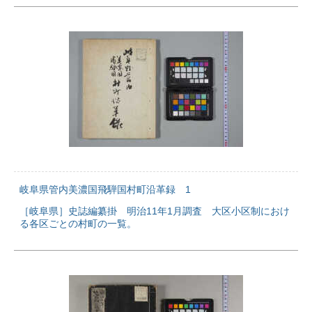
岐阜県管内美濃国飛騨国村町沿革録 1
［岐阜県］史誌編纂掛 明治11年1月調査 大区小区制におけ
る各区ごとの村町の一覧。