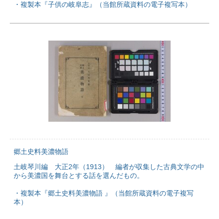
・複製本『子供の岐阜志』（当館所蔵資料の電子複写本）
郷土史料美濃物語
土岐琴川編 大正2年（1913） 編者が収集した古典文学の中
から美濃国を舞台とする話を選んだもの。
・複製本『郷土史料美濃物語 』（当館所蔵資料の電子複写
本）