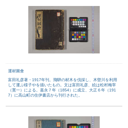
運材圖會
富田礼彦著・1917年刊。飛騨の材木を伐採し、木曽川を利用
して運ぶ様子やを描いたもの。文は富田礼彦、絵は松村梅宰
（寛一）による。嘉永７年（1854）に成立、大正６年（191
7）に高山町の住伊書店から刊行された。