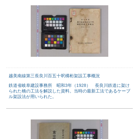
越美南線第三長良川百五十呎構桁架設工事概況
鉄道省岐阜建設事務所 昭和3年（1928） 長良川鉄道に架け
られた橋の工法を解説した資料。当時の最新工法であるケーブ
ル架設法が用いられた。