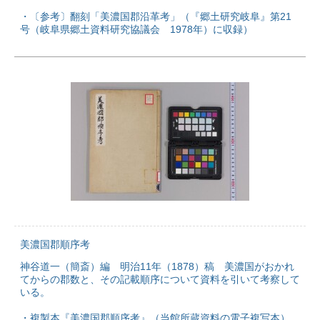
・〔参考〕翻刻「美濃国郡沿革考」（『郷土研究岐阜』第21
号（岐阜県郷土資料研究協議会 1978年）に収録）
美濃国郡順序考
神谷道一（簡斎）編 明治11年（1878）稿 美濃国がおかれ
てからの郡数と、その記載順序について資料を引いて考察して
いる。
・複製本『美濃国郡順序考』（当館所蔵資料の電子複写本）