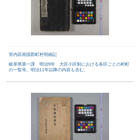
管内區画国郡町村明細記
岐阜県第一課 明治9年 大区小区制における各区ごとの村町
の一覧等。明治11年以降の内容も含む。