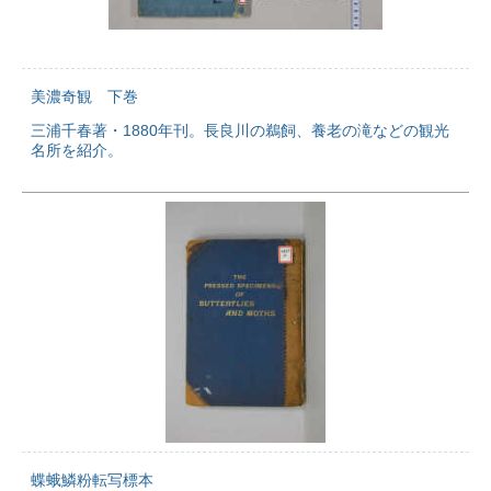
美濃奇観 下巻
三浦千春著・1880年刊。長良川の鵜飼、養老の滝などの観光
名所を紹介。
蝶蛾鱗粉転写標本