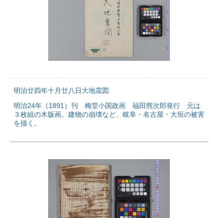
明治廿四年十月廿八日大地震図
明治24年（1891）刊 梅堂小国政画 福田熊次郎発行 元は
３枚組の木版画。建物の崩壊など、岐阜・名古屋・大垣の被害
を描く。