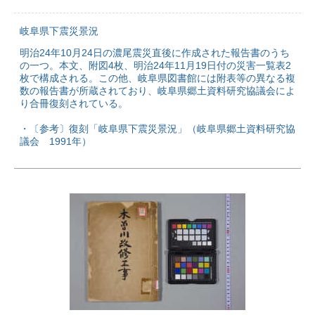
岐阜県下震災景況
明治24年10月24日の濃尾震災直後に作成された報告書のうち
の一つ。本文、附図4枚、明治24年11月19日付の災害一覧表2
枚で構成される。この他、岐阜県図書館には附表等の異なる複
数の報告書が所蔵されており、岐阜県郷土資料研究協議会によ
り合冊復刻されている。
・〔参考〕復刻「岐阜県下震災景況」（岐阜県郷土資料研究協
議会 1991年）