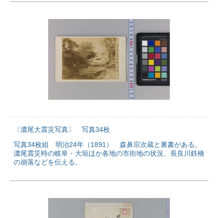
〔濃尾大震災写真〕 写真34枚
写真34枚組 明治24年（1891） 森鼻宗次蔵と裏書がある。
濃尾震災時の岐阜・大垣ほか各地の市街地の状況、長良川鉄橋
の崩落などを伝える。