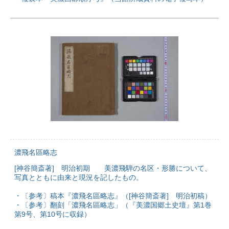
濃飛名區略志
[神谷簡斎著] 明治初期 美濃飛騨の名区・形勝について、
写真とともに由来と現況を記したもの。
・〔参考〕稿本『濃飛名區略志』（[神谷簡斎著] 明治初稿）
・〔参考〕翻刻「濃飛名區略志」（『美濃国郷土史壇』第1巻
第9号、第10号に収録）