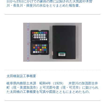
日から23日にかけての豪雨の際に記録された天気図や木曽
川・長良川・揖斐川の水位をとりまとめた報告書。
太田橋架設工事概要
岐阜県内務部土木課 昭和4年（1929） 木曽川の加茂郡古井
町（現・美濃加茂市）と可児郡今渡（現・可児市）に架けられ
た太田橋の工事概要を写真や図面とともにまとめたもの。