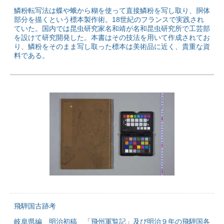
鱗粉転写法は蝶や蛾から糊を使って直接鱗粉を写し取り、胴体
部分を描くという標本製作術。18世紀のフランスで実践され
ていた。国内では昆虫研究家名和靖が名和昆虫研究所で工芸部
を設けて研究開発した。本書はその技法を用いて作成されてお
り、鱗粉をそのまま写し取った標本は美術品に近く、貴重な資
料である。
飛騨国古跡考
岐阜県編 明治初稿 「飛州軍覧記」及び明治９年の飛騨国各