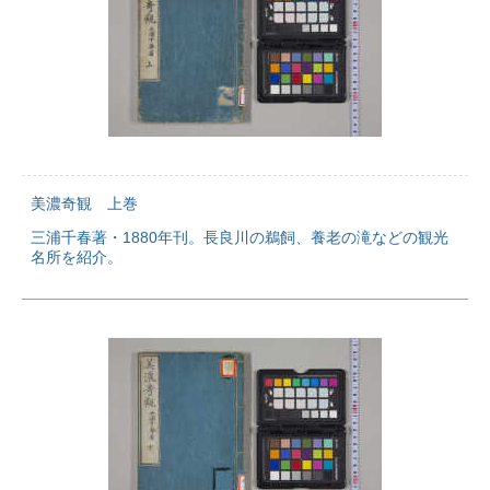
美濃奇観 上巻
三浦千春著・1880年刊。長良川の鵜飼、養老の滝などの観光
名所を紹介。