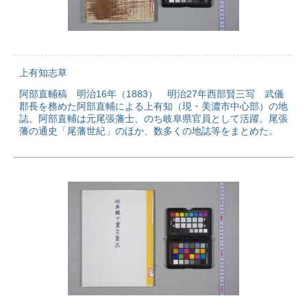
上有知志草
阿部直輔稿 明治16年（1883） 明治27年西部賢三写 武儀
郡長を務めた阿部直輔による上有知（現・美濃市中心部）の地
誌。阿部直輔は元尾張藩士、のち岐阜県官員として活躍。尾張
藩の通史「尾藩世紀」のほか、数多くの地誌等をまとめた。